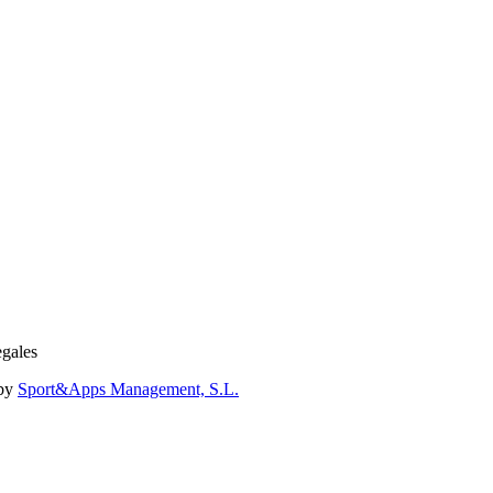
egales
 by
Sport&Apps Management, S.L.